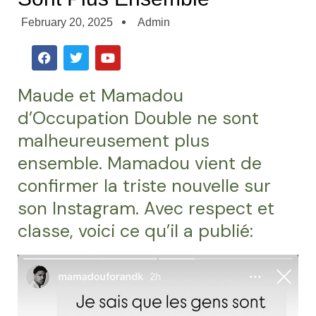
February 20, 2025
Admin
F
T
Y
a
w
o
c
i
u
e
t
t
Maude et Mamadou
b
t
u
o
e
b
d’Occupation Double ne sont
o
r
e
malheureusement plus
k
ensemble. Mamadou vient de
confirmer la triste nouvelle sur
son Instagram. Avec respect et
classe, voici ce qu’il a publié: