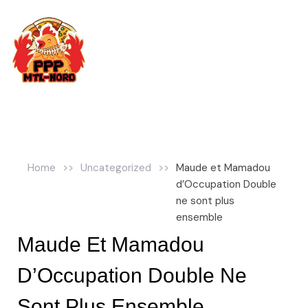
Skip
to
content
EN/FR
Home
>>
Uncategorized
>>
Maude et Mamadou
d’Occupation Double
ne sont plus
ensemble
Maude Et Mamadou
D’Occupation Double Ne
Sont Plus Ensemble